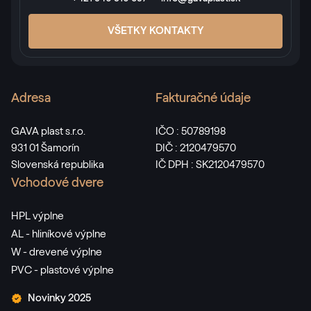
VŠETKY KONTAKTY
Adresa
Fakturačné údaje
GAVA plast s.r.o.
IČO : 50789198
931 01 Šamorín
DIČ : 2120479570
Slovenská republika
IČ DPH : SK2120479570
Vchodové dvere
HPL výplne
AL - hliníkové výplne
W - drevené výplne
PVC - plastové výplne
Novinky 2025