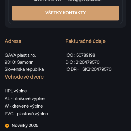
VŠETKY KONTAKTY
Adresa
Fakturačné údaje
GAVA plast s.r.o.
IČO : 50789198
931 01 Šamorín
DIČ : 2120479570
Slovenská republika
IČ DPH : SK2120479570
Vchodové dvere
HPL výplne
AL - hliníkové výplne
W - drevené výplne
PVC - plastové výplne
Novinky 2025