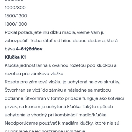
1000/800
1500/1300
1800/1300
Pokiaľ požadujete inú dĺžku madla, vieme Vám ju
zabezpečiť. Treba rátať s dlhšou dobou dodania, ktorá
býva
4-6 týždňov
.
Kľučka K1
Kľučka jednostranná s oválnou rozetou pod kľučkou a
rozetou pre zámkovú vložku.
Rozeta pre zámkovú vložku je uchytená na dve skrutky.
Štvorhran sa vloží do zámku a následne sa maticou
dotiahne. Štvorhran v tomto prípade funguje ako kotviaci
prvok, na ktorom je uchytená kľučka. Takýto spôsob
uchytenia je vhodný pri kombinácií madlo/kľučka.
Neodporúčame používať k madlám kľučky, ktoré nie sú
pripravené na jednostranné uchytenie.