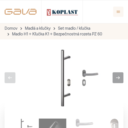
Domov
Madlá a kľučky
Set madlo / kľučka
Madlo H1 + Kľučka K1 + Bezpečnostná rozeta PZ 60