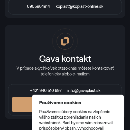
0905964914
koplast@koplast-online.sk
Gava kontakt
V prípade akýchkoľvek otázok nás môžete kontaktovať
telefonicky alebo e-mailom
+421 940 510 697
info@gavaplast.sk
Používame cookies
VŠETKY KONTAKTY
Používame súbory cookies na zlepšenie
vášho zážitku z prehliadania našich
webstránok. Radi by sme vám zobrazovali
prispôsobený obsah, vyhodnocovali