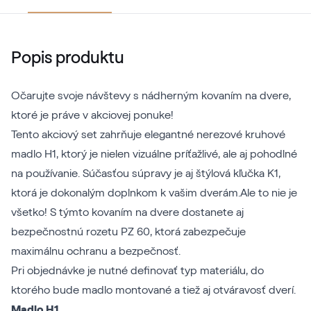
Popis produktu
Očarujte svoje návštevy s nádherným kovaním na dvere,
ktoré je práve v akciovej ponuke!
Tento akciový set zahrňuje elegantné nerezové kruhové
madlo H1, ktorý je nielen vizuálne príťažlivé, ale aj pohodlné
na používanie. Súčasťou súpravy je aj štýlová kľučka K1,
ktorá je dokonalým doplnkom k vašim dverám.Ale to nie je
všetko! S týmto kovaním na dvere dostanete aj
bezpečnostnú rozetu PZ 60, ktorá zabezpečuje
maximálnu ochranu a bezpečnosť.
Pri objednávke je nutné definovať typ materiálu, do
ktorého bude madlo montované a tiež aj otváravosť dverí.
Madlo H1