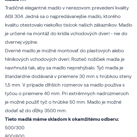
Tradičné elegantné madlo v nerezovom prevedení kvality
AISI 304. Jedná sa o najpredávanejšie madlo, ktorého
kvalitu otestovalo niekoľko tisícok našich zákazníkov. Madlo
je určené na montáž do krídla vchodových dverí - nie do
dvernej výplne.
Dverné madlo je možné montovať do plastových alebo
hliníkových vchodových dverí. Rozteč nožičiek madla je
navrhnutá tak, aby sa madlo neprehýbalo. Tyč madla je
štandardne dodávaná v priemere 30 mm s hrúbkou steny
1,5 mm. V prípade dlhších rozmerov sa madlo používa s
tyčou o priemere 40 mm. Pri extrémnych nadrozmeroch
je možné použiť tyč o hrúbke 50 mm. Madlo je možné
dodať až do dĺžky 3500 mm.
Tieto madlá máme skladom k okamžitému odberu:
500/300
800/600