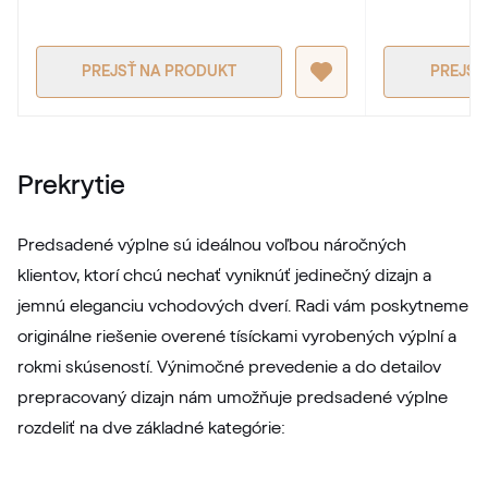
PREJSŤ NA PRODUKT
PREJSŤ
Prekrytie
Predsadené výplne sú ideálnou voľbou náročných
klientov, ktorí chcú nechať vyniknúť jedinečný dizajn a
jemnú eleganciu vchodových dverí. Radi vám poskytneme
originálne riešenie overené tísíckami vyrobených výplní a
rokmi skúseností. Výnimočné prevedenie a do detailov
prepracovaný dizajn nám umožňuje predsadené výplne
rozdeliť na dve základné kategórie: