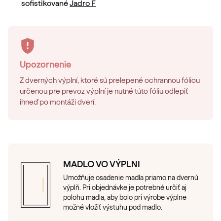
sofistikované
Jadro F
Upozornenie
Z dverných výplní, ktoré sú prelepené ochrannou fóliou
určenou pre prevoz výplní je nutné túto fóliu odlepiť
ihneď po montáži dverí.
MADLO VO VÝPLNI
Umožňuje osadenie madla priamo na dvernú
výplň. Pri objednávke je potrebné určiť aj
polohu madla, aby bolo pri výrobe výplne
možné vložiť výstuhu pod madlo.