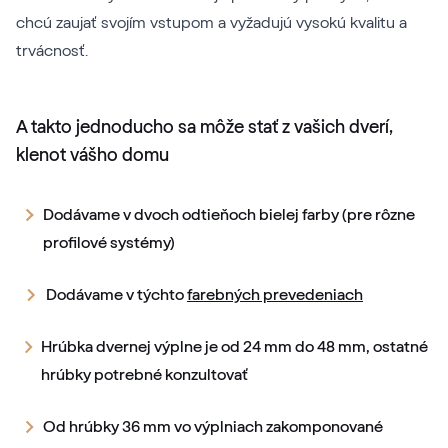
chcú zaujať svojím vstupom a vyžadujú vysokú kvalitu a
trvácnosť.
A takto jednoducho sa môže stať z vašich dverí,
klenot vášho domu
Dodávame v dvoch odtieňoch bielej farby (pre rôzne
profilové systémy)
Dodávame v týchto
farebných prevedeniach
Hrúbka dvernej výplne je od 24 mm do 48 mm, ostatné
hrúbky potrebné konzultovať
Od hrúbky 36 mm vo výplniach zakomponované