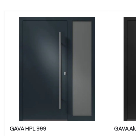
GAVA HPL 999
GAVA Al