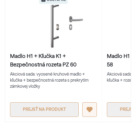
Madlo H1 + Kľučka K1 +
Madlo H1 + 
Bezpečnostná rozeta PZ 60
58
Akciová sada: vyosené kruhové madlo +
Akciová sada: 
kľučka + bezpečnostná rozeta s prekrytím
kľučka + rozeta
zámkovej vložky
PREJSŤ NA PRODUKT
PREJSŤ