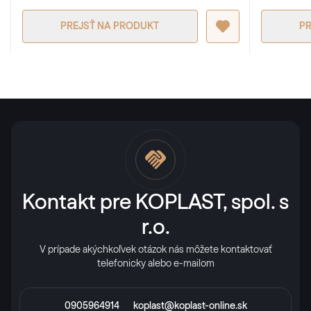
PREJSŤ NA PRODUKT
PR
Kontakt pre KOPLAST, spol. s
r.o.
V prípade akýchkoľvek otázok nás môžete kontaktovať
telefonicky alebo e-mailom
0905964914
koplast@koplast-online.sk