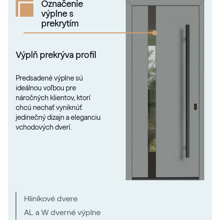
Označenie
výplne s
prekrytím
Výplň prekrýva profil
Predsadené výplne sú
ideálnou voľbou pre
náročných klientov, ktorí
chcú nechať vyniknúť
jedinečný dizajn a eleganciu
vchodových dverí.
Hliníkové dvere
AL a W dverné výplne