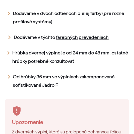
Dodávame v dvoch odtieňoch bielej farby (pre rôzne
profilové systémy)
Dodávame v týchto
farebných prevedeniach
Hrúbka dvernej výplne je od 24 mm do 48 mm, ostatné
hrúbky potrebné konzultovať
Od hrúbky 36 mm vo výplniach zakomponované
sofistikované
Jadro F
Upozornenie
Z dverných výplní, ktoré sú prelepené ochrannou fóliou