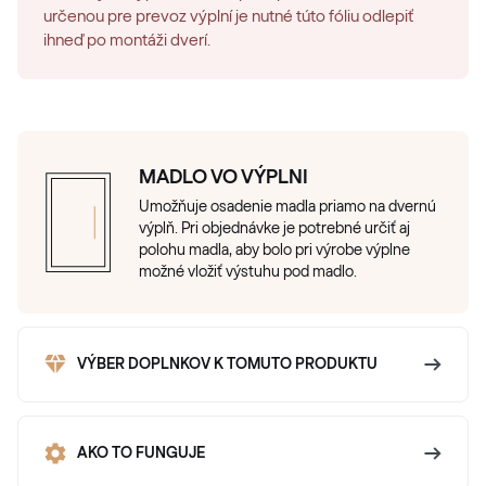
určenou pre prevoz výplní je nutné túto fóliu odlepiť
ihneď po montáži dverí.
MADLO VO VÝPLNI
Umožňuje osadenie madla priamo na dvernú
výplň. Pri objednávke je potrebné určiť aj
polohu madla, aby bolo pri výrobe výplne
možné vložiť výstuhu pod madlo.
VÝBER DOPLNKOV K TOMUTO PRODUKTU
AKO TO FUNGUJE