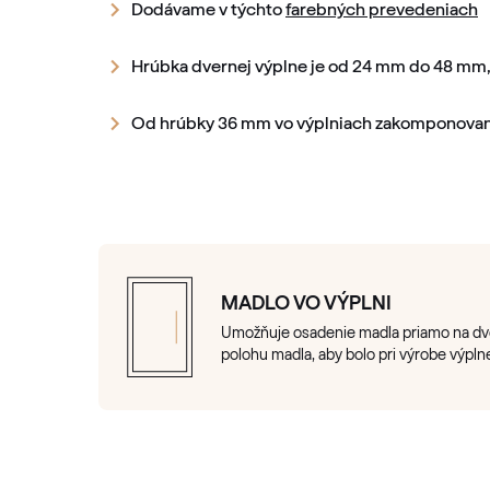
Dodávame v týchto
farebných prevedeniach
Hrúbka dvernej výplne je od 24 mm do 48 mm,
Od hrúbky 36 mm vo výplniach zakomponovan
MADLO VO VÝPLNI
Umožňuje osadenie madla priamo na dver
polohu madla, aby bolo pri výrobe výpln