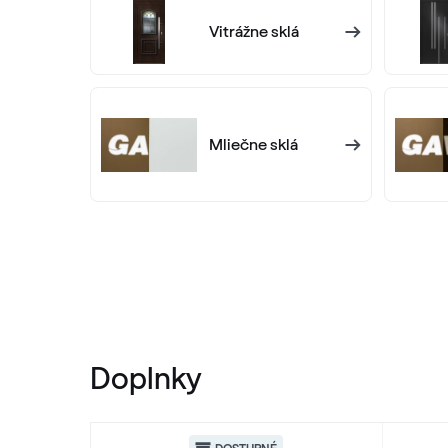
Vitrážne sklá
Mliečne sklá
Doplnky