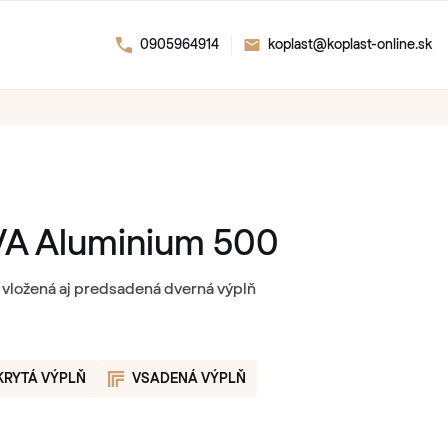
0905964914
koplast@koplast-online.sk
A Aluminium 500
 vložená aj predsadená dverná výplň
KRYTÁ VÝPLŇ
VSADENÁ VÝPLŇ