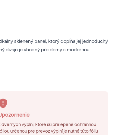
rtikálny sklenený panel, ktorý dopĺňa jej jednoduchý
chý dizajn je vhodný pre domy s modernou
Upozornenie
Z dverných výplní, ktoré sú prelepené ochrannou
fóliou určenou pre prevoz výplní je nutné túto fóliu