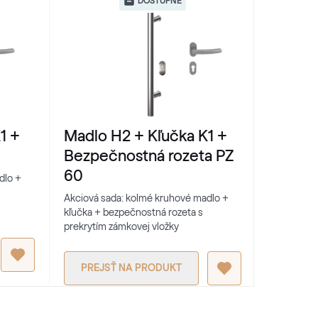
DOSTUPNÉ
1 +
Madlo H2 + Kľučka K1 +
Madlo 
Bezpečnostná rozeta PZ
Bezpeč
60
61
dlo +
Akciová sada: kolmé kruhové madlo +
Akciová sa
kľučka + bezpečnostná rozeta s
kľučka + b
prekrytím zámkovej vložky
prekrytím 
PREJSŤ NA PRODUKT
PREJS