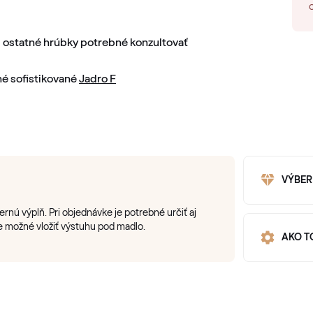
 ostatné hrúbky potrebné konzultovať
é sofistikované
Jadro F
VÝBER
nú výplň. Pri objednávke je potrebné určiť aj
e možné vložiť výstuhu pod madlo.
AKO T