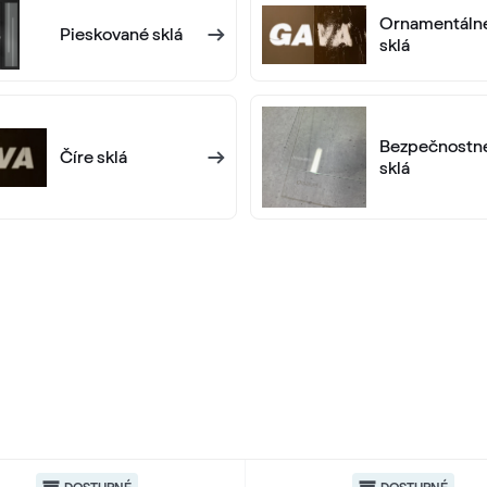
Ornamentáln
Pieskované sklá
sklá
Bezpečnostn
Číre sklá
sklá