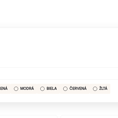
LENÁ
MODRÁ
BIELA
ČERVENÁ
ŽLTÁ