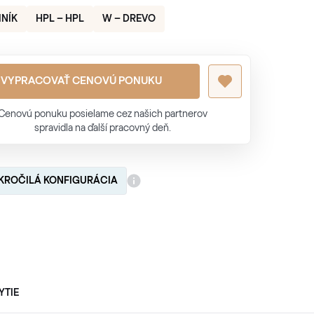
INÍK
HPL – HPL
W – DREVO
VYPRACOVAŤ CENOVÚ PONUKU
Cenovú ponuku posielame cez našich partnerov
spravidla na ďalší pracovný deň.
KROČILÁ KONFIGURÁCIA
YTIE