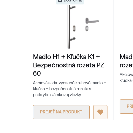
DOSTUPNÉ
Madlo H1 + Kľučka K1 +
Madl
Bezpečnostná rozeta PZ
roze
60
Akciov
kľučka 
Akciová sada: vyosené kruhové madlo +
kľučka + bezpečnostná rozeta s
prekrytím zámkovej vložky
PR
PREJSŤ NA PRODUKT