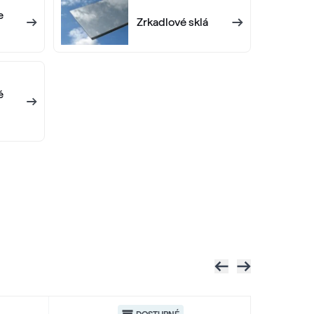
e
Zrkadlové sklá
é