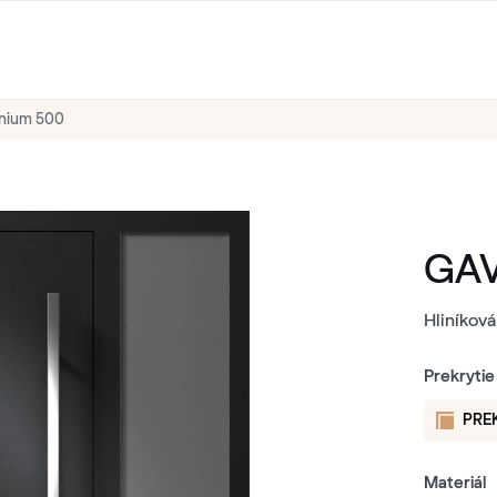
nium 500
GAV
Hliníková
Prekrytie
PRE
Materiál