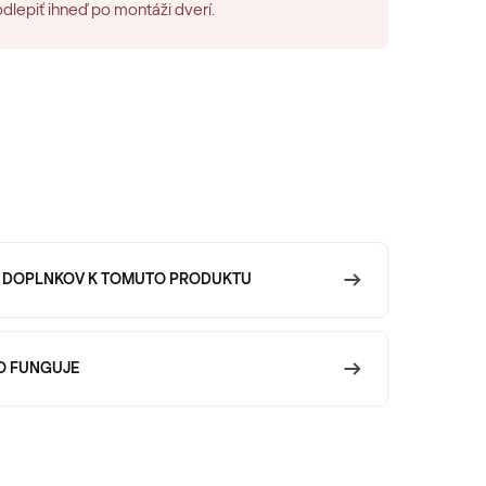
odlepiť ihneď po montáži dverí.
 DOPLNKOV K TOMUTO PRODUKTU
O FUNGUJE