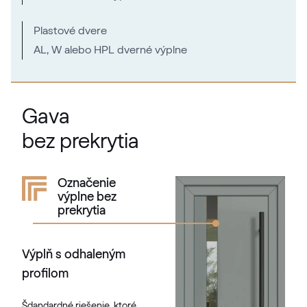
Plastové dvere
AL, W alebo HPL dverné výplne
Gava
bez prekrytia
Označenie
výplne bez
prekrytia
Výplň s odhaleným
profilom
Šdandardné riešenie, ktoré