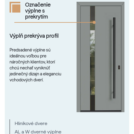
Označenie
výplne s
prekrytím
Výplň prekrýva profil
Predsadené výplne sú
ideálnou voľbou pre
náročných klientov, ktorí
chcú nechať vyniknúť
jedinečný dizajn a eleganciu
vchodových dverí.
Hliníkové dvere
AL a W dverné výplne