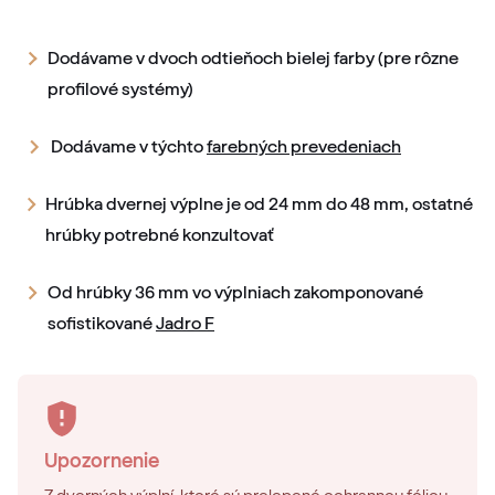
Dodávame v dvoch odtieňoch bielej farby (pre rôzne
profilové systémy)
Dodávame v týchto
farebných prevedeniach
Hrúbka dvernej výplne je od 24 mm do 48 mm, ostatné
hrúbky potrebné konzultovať
Od hrúbky 36 mm vo výplniach zakomponované
sofistikované
Jadro F
Upozornenie