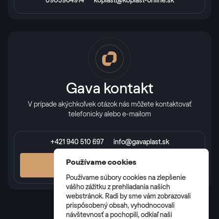
0905964914
koplast@koplast-online.sk
Gava kontakt
V prípade akýchkoľvek otázok nás môžete kontaktovať
telefonicky alebo e-mailom
+421 940 510 697
info@gavaplast.sk
Používame cookies
VŠETKY KONTAKTY
Používame súbory cookies na zlepšenie
vášho zážitku z prehliadania našich
webstránok. Radi by sme vám zobrazovali
prispôsobený obsah, vyhodnocovali
návštevnosť a pochopili, odkiaľ naši