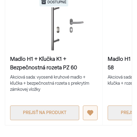
DOSTUPNÉ
Madlo H1 + Kľučka K1 +
Madlo H1 + 
Bezpečnostná rozeta PZ 60
58
Akciová sada: vyosené kruhové madlo +
Akciová sada: 
kľučka + bezpečnostná rozeta s prekrytím
kľučka + rozeta
zámkovej vložky
PREJSŤ NA PRODUKT
PREJSŤ