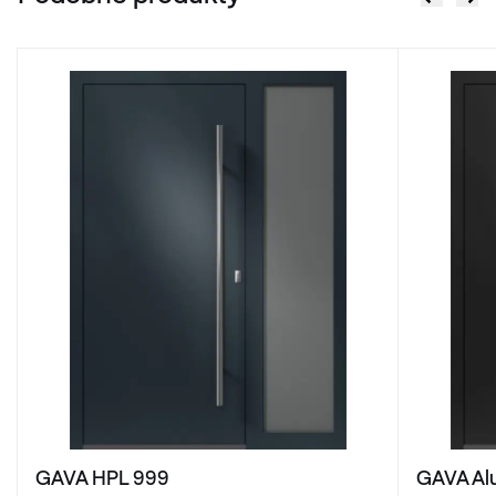
GAVA HPL 999
GAVA Al