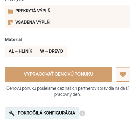
PREKRYTÁ VÝPLŇ
VSADENÁ VÝPLŇ
Materiál
AL – HLINÍK
W – DREVO
VYPRACOVAŤ CENOVÚ PONUKU
Cenovú ponuku posielame cez našich partnerov spravidla na ďalší
pracovný deň.
POKROČILÁ KONFIGURÁCIA