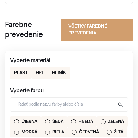
Farebné
VŠETKY FAREBNÉ
PREVEDENIA
prevedenie
Vyberte materiál
PLAST
HPL
HLINÍK
Vyberte farbu
ČIERNA
ŠEDÁ
HNEDÁ
ZELENÁ
MODRÁ
BIELA
ČERVENÁ
ŽLTÁ