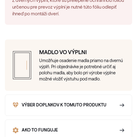
Z dverných výplní, ktoré sú prelepené ochrannou fóliou
určenou pre prevoz výplní je nutné túto fóliu odlepiť
ihneď po montáži dverí.
MADLO VO VÝPLNI
Umožňuje osadenie madla priamo na dvernú
výplň. Pri objednávke je potrebné určiť aj
polohu madla, aby bolo pri výrobe výplne
možné vložiť výstuhu pod madlo.
VÝBER DOPLNKOV K TOMUTO PRODUKTU
AKO TO FUNGUJE