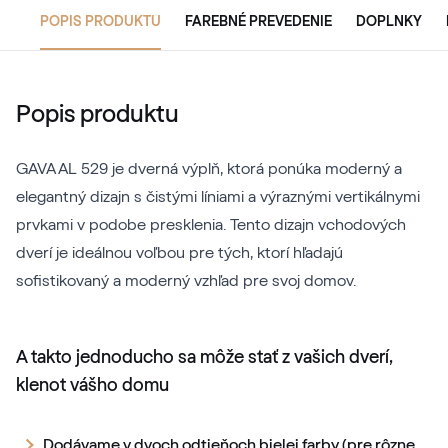
POPIS PRODUKTU
FAREBNÉ PREVEDENIE
DOPLNKY
Popis produktu
GAVA AL 529 je dverná výplň, ktorá ponúka moderný a
elegantný dizajn s čistými líniami a výraznými vertikálnymi
prvkami v podobe presklenia. Tento dizajn vchodových
dverí je ideálnou voľbou pre tých, ktorí hľadajú
sofistikovaný a moderný vzhľad pre svoj domov.
A takto jednoducho sa môže stať z vašich dverí,
klenot vášho domu
Dodávame v dvoch odtieňoch bielej farby (pre rôzne