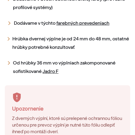
profilové systémy)
Dodávame v týchto
farebných prevedeniach
Hrúbka dvernej výplne je od 24 mm do 48 mm, ostatné
hrúbky potrebné konzultovať
Od hrúbky 36 mm vo výplniach zakomponované
sofistikované
Jadro F
Upozornenie
Z dverných výplní, ktoré sú prelepené ochrannou fóliou
určenou pre prevoz výplní je nutné túto fóliu odlepiť
ihneď po montáži dverí.