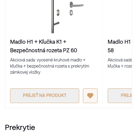
Madlo H1 + Kľučka K1 +
Madlo H1 + 
Bezpečnostná rozeta PZ 60
58
Akciová sada: vyosené kruhové madlo +
Akciová sada: 
kľučka + bezpečnostná rozeta s prekrytím
kľučka + rozeta
zámkovej vložky
PREJSŤ NA PRODUKT
PREJSŤ
Prekrytie