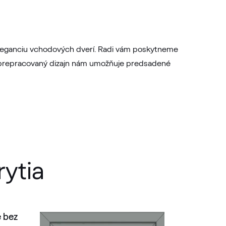
 eleganciu vchodových dverí. Radi vám poskytneme
ov prepracovaný dizajn nám umožňuje predsadené
rytia
 bez