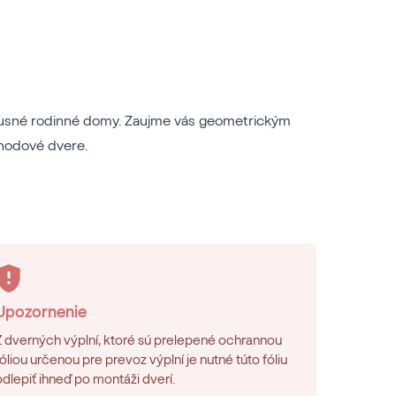
uxusné rodinné domy. Zaujme vás geometrickým
chodové dvere.
Upozornenie
Z dverných výplní, ktoré sú prelepené ochrannou
fóliou určenou pre prevoz výplní je nutné túto fóliu
odlepiť ihneď po montáži dverí.