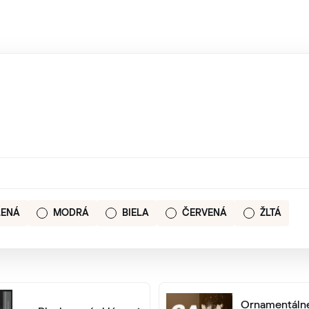
LENÁ
MODRÁ
BIELA
ČERVENÁ
ŽLTÁ
Ornamentáln