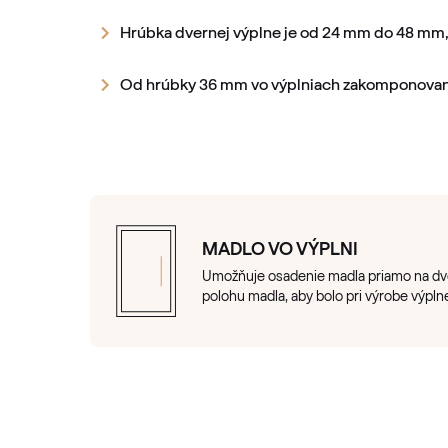
Hrúbka dvernej výplne je od 24 mm do 48 mm,
Od hrúbky 36 mm vo výplniach zakomponovan
MADLO VO VÝPLNI
Umožňuje osadenie madla priamo na dver
polohu madla, aby bolo pri výrobe výpln