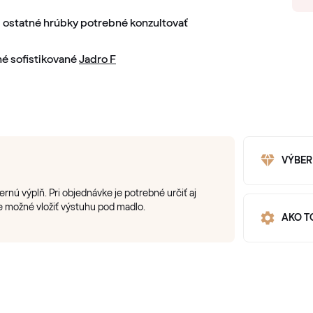
 ostatné hrúbky potrebné konzultovať
é sofistikované
Jadro F
VÝBER
nú výplň. Pri objednávke je potrebné určiť aj
e možné vložiť výstuhu pod madlo.
AKO T