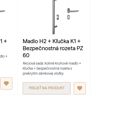
1 +
Madlo H2 + Kľučka K1 +
Madlo 
Bezpečnostná rozeta PZ
Bezpeč
60
61
dlo +
Akciová sada: kolmé kruhové madlo +
Akciová sa
kľučka + bezpečnostná rozeta s
kľučka + b
prekrytím zámkovej vložky
prekrytím 
PREJSŤ NA PRODUKT
PREJS