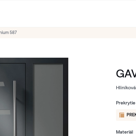
nium 587
GAV
Hliníková
Prekrytie
PRE
Materiál