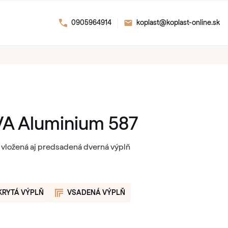
0905964914
koplast@koplast-online.sk
A Aluminium 587
 vložená aj predsadená dverná výplň
KRYTÁ VÝPLŇ
VSADENÁ VÝPLŇ