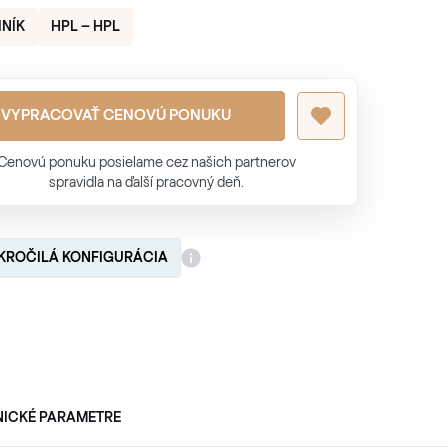
INÍK
HPL – HPL
VYPRACOVAŤ CENOVÚ PONUKU
Cenovú ponuku posielame cez našich partnerov
spravidla na ďalší pracovný deň.
KROČILÁ KONFIGURÁCIA
NICKÉ PARAMETRE