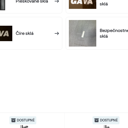
Pieskované sklá
sklá
Bezpečnostn
Číre sklá
sklá
DOSTUPNÉ
DOSTUPNÉ