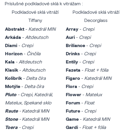
Príslušné podkladové sklá k vitrážam :
Podkladové sklá vitráží
Podkladové sklá vitráží
Tiffany
Decorglass
Abstrakt
-
Katedrál MIN
Array
-
Crepi
Arkáda
-
Altdeutsch
Auri
-
Crepi
Diami
-
Crepi
Briliance
-
Crepi
Horizon
-
Činčila
Drinks
-
Crepi
Kala
-
Altdeutsch
Entily
-
Crepi
Klasik
-
Altdeutsch
Fazeta
-
Float + fólia
Kolibrík
-
Delta číra
Figaro
-
Katedrál MIN
Motýle
-
Delta číra
Flora
-
Crepi
Pluto
- Crepi, Katedrál,
Flower
-
Matelux
Matelux, Spekané sklo
Forum
-
Float
Raute
- Katedrál MIN
Future
-
Crepi
Stone
- Katedrál MIN
Game
-
Katedrál MIN
Toera
- Crepi
Gardi
-
Float + fólia