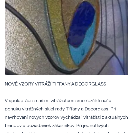
NOVÉ VZORY VITRÁŽÍ TIFFANY A DECORGLASS
V spolupráci s našimi vitrážistami sme rozšírili našu
ponuku vitrážných skiel rady Tiffany a Decorglass. Pri
navrhovaní nových vzorov vychádzali vitrážisti z aktuálnych
trendov a požiadaviek zákazníkov. Pri jednotlivých