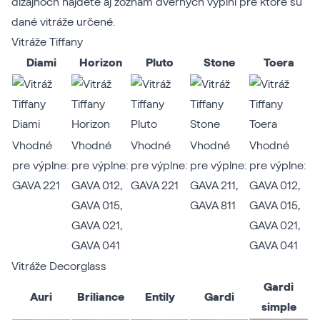
dizajnoch nájdete aj zoznam dverných výplní pre ktoré sú
dané vitráže určené.
Vitráže Tiffany
Diami
Horizon
Pluto
Stone
Toera
Vhodné
Vhodné
Vhodné
Vhodné
Vhodné
pre výplne:
pre výplne:
pre výplne:
pre výplne:
pre výplne:
GAVA 221
GAVA 012
,
GAVA 221
GAVA 211
,
GAVA 012
,
GAVA 015
,
GAVA 811
GAVA 015
,
GAVA 021
,
GAVA 021
,
GAVA 041
GAVA 041
Vitráže Decorglass
Gardi
Auri
Briliance
Entily
Gardi
simple