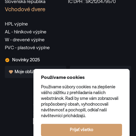
Slovenská republika
IČ DPH : SK2120479570
Vchodové dvere
HPL výplne
AL - hliníkové výplne
W - drevené výplne
PVC - plastové výplne
Novinky 2025
Moje obľúbené
Pre partnerov
Používame cookies
Používame súbory cookies na zlepšenie
vášho zážitku z prehliadania našich
webstránok. Radi by sme vám zobrazovali
prispôsobený obsah, vyhodnocovali
Všeobecné obchodné podmienky
návštevnosť a pochopili, odkiaľ naši
Zásady spracúvania osobných údajov
návštevníci prichádzajú.
Správa cookies
Prijať všetko