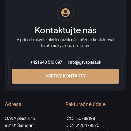
Kontaktujte nás
V prípade akýchkoľvek otázok nás môžete kontaktovať
telefonicky alebo e-mailom
+421 940 510 697
info@gavaplast.sk
VŠETKY KONTAKTY
Adresa
Fakturačné údaje
GAVA plast s.r.o.
IČO : 50789198
931 01 Šamorín
DIČ : 2120479570