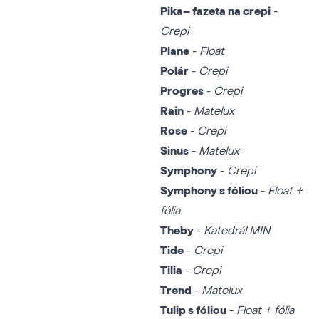
Pika– fazeta na crepi
-
Crepi
Plane
-
Float
Polár
-
Crepi
Progres
-
Crepi
Rain
-
Matelux
Rose
-
Crepi
Sinus
-
Matelux
Symphony
-
Crepi
Symphony s fóliou
-
Float +
fólia
Theby
-
Katedrál MIN
Tide
-
Crepi
Tilia
-
Crepi
Trend
-
Matelux
Tulip s fóliou
-
Float + fólia