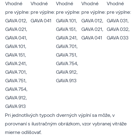
Vhodné
Vhodné
Vhodné
Vhodné
Vhodné
pre výplne:
pre výplne:
pre výplne:
pre výplne:
pre výplne:
GAVA 012
,
GAVA 041
GAVA 101
,
GAVA 012
,
GAVA 031
,
GAVA 021
,
GAVA 151
,
GAVA 021
,
GAVA 032
,
GAVA 041
,
GAVA 241
,
GAVA 041
GAVA 033
GAVA 101
,
GAVA 701
,
GAVA 151
,
GAVA 751
,
GAVA 241
,
GAVA 754
,
GAVA 701
,
GAVA 912
,
GAVA 751
,
GAVA 913
GAVA 754
,
GAVA 912
,
GAVA 913
Pri jednotlivých typoch dverných výplní sa môže, v
porovnaní s ilustračným obrázkom, vzor vybranej vitráže
mierne odlišovať.