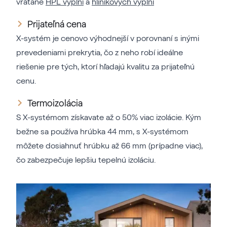
vrátane
HPL výplní
a
hliníkových výplní
Prijateľná cena
X-systém je cenovo výhodnejší v porovnaní s inými
prevedeniami prekrytia, čo z neho robí ideálne
riešenie pre tých, ktorí hľadajú kvalitu za prijateľnú
cenu.
Termoizolácia
S X-systémom získavate až o 50% viac izolácie. Kým
bežne sa používa hrúbka 44 mm, s X-systémom
môžete dosiahnuť hrúbku až 66 mm (prípadne viac),
čo zabezpečuje lepšiu tepelnú izoláciu.