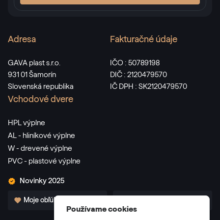
Adresa
Fakturačné údaje
GAVA plast s.r.o.
IČO : 50789198
931 01 Šamorín
DIČ : 2120479570
Slovenská republika
IČ DPH : SK2120479570
Vchodové dvere
HPL výplne
AL - hliníkové výplne
W - drevené výplne
PVC - plastové výplne
Novinky 2025
Moje obľúbené
Pre partnerov
Používame cookies