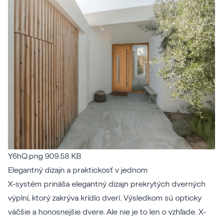
Y6hQ.png
909.58 KB
Elegantný dizajn a praktickosť v jednom
X-systém prináša elegantný dizajn prekrytých dverných
výplní, ktorý zakrýva krídlo dverí. Výsledkom sú opticky
väčšie a honosnejšie dvere. Ale nie je to len o vzhľade. X-