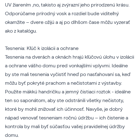
UV žiarením ,no, takisto aj zvýrazní jeho prirodzenú krásu.
Odporúčame prírodný vosk a rozdiel bude viditeľný
okamžite – dvere ožijú a aj po dlhšom čase môžu vyzerať
ako z katalógu.
Tesnenia: Kľúč k izolácii a ochrane
Tesnenia na dverách a oknách hrajú kľúčovú úlohu v izolácii
a ochrane vášho domu pred vonkajšími vplyvmi. Ideálne
by ste mali tesnenia vyčistiť hneď po nasťahovaní sa, keď
môžu byť pokryté prachom a nečistotami z výstavby.
Použite mäkkú handričku a jemný čistiaci roztok - ideálne
ten so saponátom, aby ste odstránili všetky nečistoty,
ktoré by mohli znižovať ich účinnosť. Navyše, je dobrý
nápad venovať tesneniam ročnú údržbu – ich čistenie a
kontrola by mali byť súčasťou vašej pravidelnej údržby
domu.