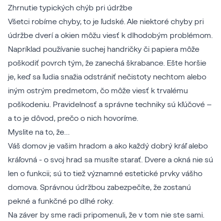
Zhrnutie typických chýb pri údržbe
Všetci robíme chyby, to je ľudské. Ale niektoré chyby pri
údržbe dverí a okien môžu viesť k dlhodobým problémom.
Napríklad používanie suchej handričky či papiera môže
poškodiť povrch tým, že zanechá škrabance. Ešte horšie
je, keď sa ľudia snažia odstrániť nečistoty nechtom alebo
iným ostrým predmetom, čo môže viesť k trvalému
poškodeniu. Pravidelnosť a správne techniky sú kľúčové –
a to je dôvod, prečo o nich hovoríme.
Myslite na to, že…
Váš domov je vašim hradom a ako každý dobrý kráľ alebo
kráľovná - o svoj hrad sa musíte starať. Dvere a okná nie sú
len o funkcii; sú to tiež významné estetické prvky vášho
domova. Správnou údržbou zabezpečíte, že zostanú
pekné a funkčné po dlhé roky.
Na záver by sme radi pripomenuli, že v tom nie ste sami.