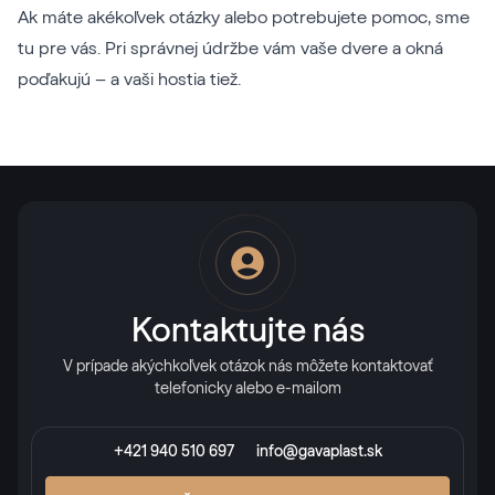
Ak máte akékoľvek otázky alebo potrebujete pomoc, sme
tu pre vás. Pri správnej údržbe vám vaše dvere a okná
poďakujú – a vaši hostia tiež.
Kontaktujte nás
V prípade akýchkoľvek otázok nás môžete kontaktovať
telefonicky alebo e-mailom
+421 940 510 697
info@gavaplast.sk