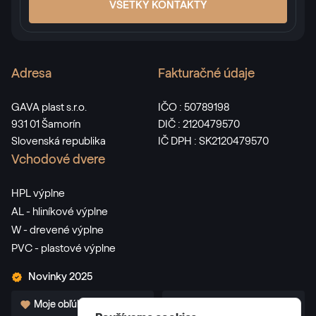
VŠETKY KONTAKTY
Adresa
Fakturačné údaje
GAVA plast s.r.o.
IČO : 50789198
931 01 Šamorín
DIČ : 2120479570
Slovenská republika
IČ DPH : SK2120479570
Vchodové dvere
HPL výplne
AL - hliníkové výplne
W - drevené výplne
PVC - plastové výplne
Novinky 2025
Moje obľúbené
Pre partnerov