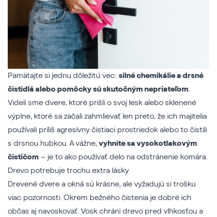
Pamätajte si jednu dôležitú vec:
silné chemikálie a drsné
čistidlá alebo pomôcky sú skutočným nepriateľom
.
Videli sme dvere, ktoré prišli o svoj lesk alebo sklenené
výplne, ktoré sa začali zahmlievať len preto, že ich majitelia
používali príliš agresívny čistiaci prostriedok alebo to čistili
s drsnou hubkou. A vážne,
vyhnite sa vysokotlakovým
čističom
– je to ako používať delo na odstránenie komára.
Drevo potrebuje trochu extra lásky
Drevené dvere a okná sú krásne, ale vyžadujú si trošku
viac pozornosti. Okrem bežného čistenia je dobré ich
občas aj navoskovať. Vosk chráni drevo pred vlhkosťou a