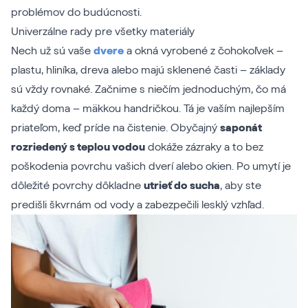
problémov do budúcnosti.
Univerzálne rady pre všetky materiály
Nech už sú vaše
dvere
a okná vyrobené z čohokoľvek –
plastu, hliníka, dreva alebo majú sklenené časti – základy
sú vždy rovnaké. Začnime s niečím jednoduchým, čo má
každý doma – mäkkou handričkou. Tá je vaším najlepším
priateľom, keď príde na čistenie. Obyčajný
saponát
rozriedený s teplou vodou
dokáže zázraky a to bez
poškodenia povrchu vašich dverí alebo okien. Po umytí je
dôležité povrchy dôkladne
utrieť do sucha
, aby ste
predišli škvrnám od vody a zabezpečili lesklý vzhľad.