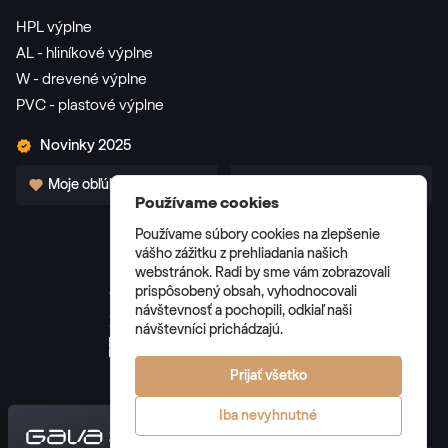
HPL výplne
AL - hliníkové výplne
W - drevené výplne
PVC - plastové výplne
Novinky 2025
Moje obľúbené
Pre partnerov
Používame cookies
Používame súbory cookies na zlepšenie
vášho zážitku z prehliadania našich
webstránok. Radi by sme vám zobrazovali
prispôsobený obsah, vyhodnocovali
Všeobecné obchodné podmienky
návštevnosť a pochopili, odkiaľ naši
Zásady spracúvania osobných údajov
návštevníci prichádzajú.
Správa cookies
Prijať všetko
Iba nevyhnutné