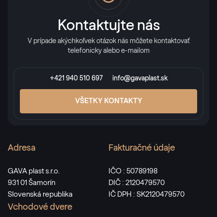
Kontaktujte nás
V prípade akýchkoľvek otázok nás môžete kontaktovať
telefonicky alebo e-mailom
+421 940 510 697
info@gavaplast.sk
VŠETKY KONTAKTY
Adresa
Fakturačné údaje
GAVA plast s.r.o.
IČO : 50789198
931 01 Šamorín
DIČ : 2120479570
Slovenská republika
IČ DPH : SK2120479570
Vchodové dvere