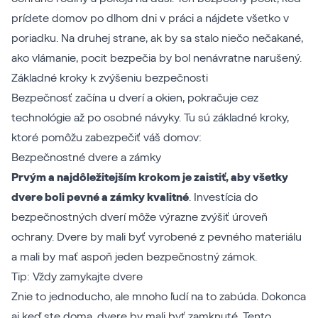
prídete domov po dlhom dni v práci a nájdete všetko v
poriadku. Na druhej strane, ak by sa stalo niečo nečakané,
ako vlámanie, pocit bezpečia by bol nenávratne narušený.
Základné kroky k zvýšeniu bezpečnosti
Bezpečnosť začína u dverí a okien, pokračuje cez
technológie až po osobné návyky. Tu sú základné kroky,
ktoré pomôžu zabezpečiť váš domov:
Bezpečnostné dvere a zámky
Prvým a najdôležitejším krokom je zaistiť, aby všetky
dvere boli pevné a zámky kvalitné
. Investícia do
bezpečnostných dverí môže výrazne zvýšiť úroveň
ochrany. Dvere by mali byť vyrobené z pevného materiálu
a mali by mať aspoň jeden bezpečnostný zámok.
Tip: Vždy zamykajte dvere
Znie to jednoducho, ale mnoho ľudí na to zabúda. Dokonca
aj keď ste doma, dvere by mali byť zamknuté. Tento