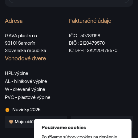
Adresa
Fakturačné údaje
GAVA plast s.r.o.
IČO : 50789198
931 01 Šamorín
DIČ : 2120479570
Slovenská republika
IČ DPH : SK2120479570
Vchodové dvere
HPL výplne
AL - hliníkové výplne
W - drevené výplne
PVC - plastové výplne
Novinky 2025
Moje obľúbené
Pre partnerov
Používame cookies
Používame súbory cookies na zlepšenie