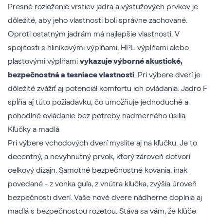
Presné rozloženie vrstiev jadra a výstužových prvkov je
dôležité, aby jeho vlastnosti boli správne zachované.
Oproti ostatným jadrám má najlepšie vlastnosti. V
spojitosti s hliníkovými výplňami, HPL výplňami alebo
plastovými výplňami
vykazuje výborné akustické,
bezpečnostná a tesniace vlastnosti
. Pri výbere dverí je
dôležité zvážiť aj potenciál komfortu ich ovládania. Jadro F
spĺňa aj túto požiadavku, čo umožňuje jednoduché a
pohodlné ovládanie bez potreby nadmerného úsilia.
Kľučky a madlá
Pri výbere vchodových dverí myslite aj na kľučku. Je to
decentný, a nevyhnutný prvok, ktorý zároveň dotvorí
celkový dizajn. Samotné
bezpečnostné kovania
, inak
povedané - z vonka guľa, z vnútra kľučka, zvýšia úroveň
bezpečnosti dverí. Vaše nové dvere nádherne doplnia aj
madlá s bezpečnostou rozetou
. Stáva sa vám, že kľúče