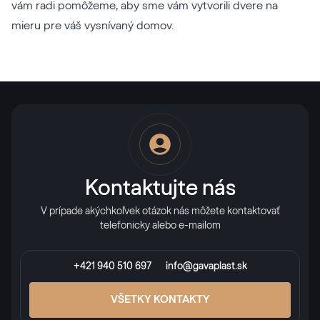
vám radi pomôžeme, aby sme vám vytvorili dvere na
mieru pre váš vysnívaný domov.
Kontaktujte nás
V prípade akýchkoľvek otázok nás môžete kontaktovať
telefonicky alebo e-mailom
+421 940 510 697
info@gavaplast.sk
VŠETKY KONTAKTY