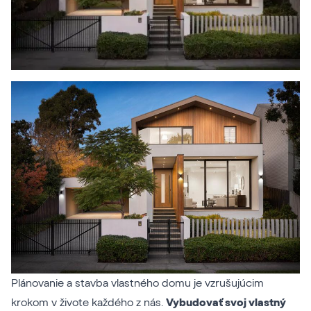
Plánovanie a stavba vlastného domu je vzrušujúcim
krokom v živote každého z nás.
Vybudovať svoj vlastný