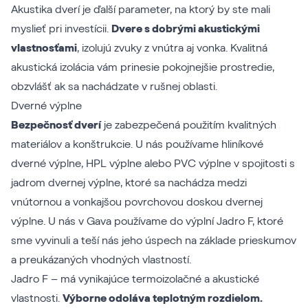
Akustika dverí je ďalší parameter, na ktorý by ste mali
myslieť pri investícii.
Dvere s dobrými akustickými
vlastnosťami
, izolujú zvuky z vnútra aj vonka. Kvalitná
akustická izolácia vám prinesie pokojnejšie prostredie,
obzvlášť ak sa nachádzate v rušnej oblasti.
Dverné výplne
Bezpečnosť dverí
je zabezpečená použitím kvalitných
materiálov a konštrukcie. U nás používame
hliníkové
dverné výplne
,
HPL výplne
alebo
PVC výplne
v spojitosti s
jadrom dvernej výplne, ktoré sa nachádza medzi
vnútornou a vonkajšou povrchovou doskou dvernej
výplne. U nás v Gava používame do výplní Jadro F, ktoré
sme vyvinuli a teší nás jeho úspech na základe prieskumov
a preukázaných vhodných vlastností.
Jadro F
– má vynikajúce termoizolačné a akustické
vlastnosti.
Výborne odoláva teplotným rozdielom.