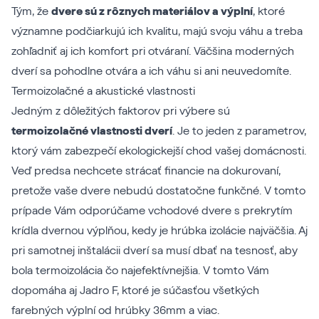
Tým, že
dvere sú z rôznych materiálov a výplní
, ktoré
významne podčiarkujú ich kvalitu, majú svoju váhu a treba
zohľadniť aj ich komfort pri otváraní. Väčšina moderných
dverí sa pohodlne otvára a ich váhu si ani neuvedomíte.
Termoizolačné a akustické vlastnosti
Jedným z dôležitých faktorov pri výbere sú
termoizolačné vlastnosti dverí
. Je to jeden z parametrov,
ktorý vám zabezpečí ekologickejší chod vašej domácnosti.
Veď predsa nechcete strácať financie na dokurovaní,
pretože vaše dvere nebudú dostatočne funkčné. V tomto
prípade Vám odporúčame vchodové dvere s prekrytím
krídla dvernou výplňou, kedy je hrúbka izolácie najväčšia. Aj
pri samotnej inštalácii dverí sa musí dbať na tesnosť, aby
bola termoizolácia čo najefektívnejšia. V tomto Vám
dopomáha aj Jadro F, ktoré je súčasťou všetkých
farebných výplní od hrúbky 36mm a viac.