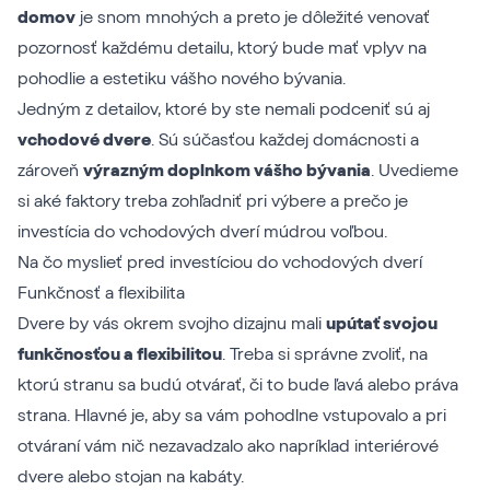
domov
je snom mnohých a preto je dôležité venovať
pozornosť každému detailu, ktorý bude mať vplyv na
pohodlie a estetiku vášho nového bývania.
Jedným z detailov, ktoré by ste nemali podceniť sú aj
vchodové dvere
. Sú súčasťou každej domácnosti a
zároveň
výrazným doplnkom vášho bývania
. Uvedieme
si aké faktory treba zohľadniť pri výbere a prečo je
investícia do vchodových dverí múdrou voľbou.
Na čo myslieť pred investíciou do vchodových dverí
Funkčnosť a flexibilita
Dvere by vás okrem svojho dizajnu mali
upútať svojou
funkčnosťou a flexibilitou
. Treba si správne zvoliť, na
ktorú stranu sa budú otvárať, či to bude ľavá alebo práva
strana. Hlavné je, aby sa vám pohodlne vstupovalo a pri
otváraní vám nič nezavadzalo ako napríklad interiérové
dvere alebo stojan na kabáty.