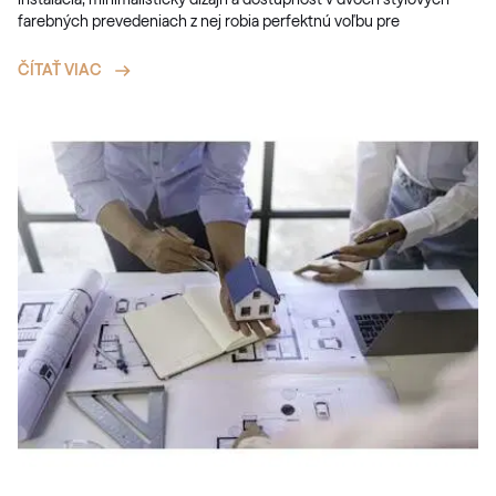
inštalácia, minimalistický dizajn a dostupnosť v dvoch štýlových
farebných prevedeniach z nej robia perfektnú voľbu pre
ČÍTAŤ VIAC