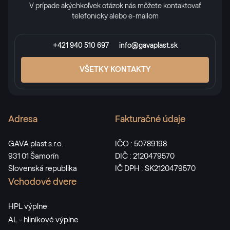
V prípade akýchkoľvek otázok nás môžete kontaktovať
telefonicky alebo e-mailom
+421 940 510 697
info@gavaplast.sk
VŠETKY KONTAKTY
Adresa
Fakturačné údaje
GAVA plast s.r.o.
IČO : 50789198
931 01 Šamorín
DIČ : 2120479570
Slovenská republika
IČ DPH : SK2120479570
Vchodové dvere
HPL výplne
AL - hliníkové výplne