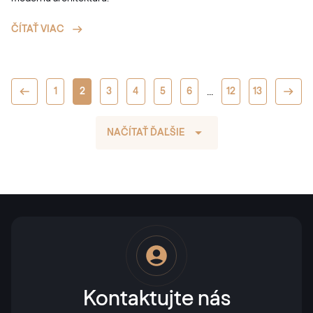
ČÍTAŤ VIAC
...
1
2
3
4
5
6
12
13
NAČÍTAŤ ĎAĽŠIE
Kontaktujte nás