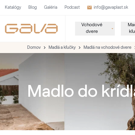
Katalógy
Blog
Galéria
Podcast
info@gavaplast.sk
Vchodové
Mad
dvere
kľ
Domov
Madlá a kľučky
Madlá na vchodové dvere
Madlo do krídl