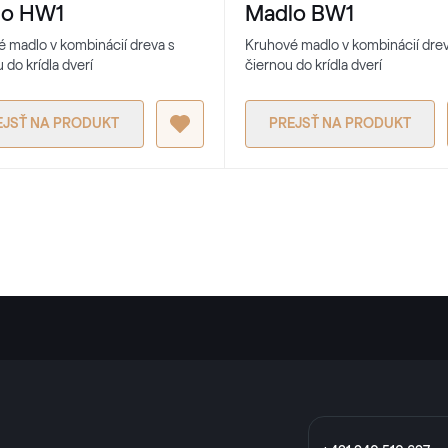
lo HW1
Madlo BW1
 madlo v kombinácií dreva s
Kruhové madlo v kombinácií drev
 do krídla dverí
čiernou do krídla dverí
EJSŤ NA PRODUKT
PREJSŤ NA PRODUKT