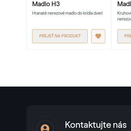
Madlo H3
Mad
Hranaté nerezové madlo do krídla dverí
Kruhové
nerezou
PREJSŤ NA PRODUKT
PR
Kontaktujte nás