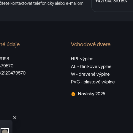
+421 940 510 697
ôžete kontaktovať telefonicky alebo e-mailom
né údaje
Vchodové dvere
89198
HPL výplne
0479570
AL - hliníkové výplne
SK2120479570
W - drevené výplne
PVC - plastové výplne
Novinky 2025