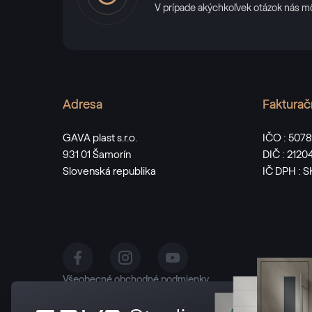
V prípade akýchkoľvek otázok nás m
Adresa
Fakturač
GAVA plast s.r.o.
IČO : 507
931 01 Šamorín
DIČ : 212
Slovenská republika
IČ DPH : 
Všeobecné obchodné podmienky
Zásady spracúvania osobných údajov