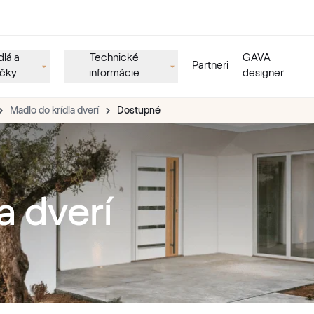
lá a
Technické
GAVA
Partneri
učky
informácie
designer
Madlo do krídla dverí
Dostupné
a dverí