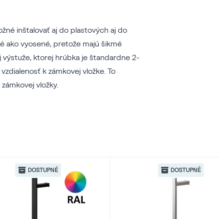
žné inštalovať aj do plastových aj do
ené ako vyosené, pretože majú šikmé
j výstuže, ktorej hrúbka je štandardne 2-
vzdialenosť k zámkovej vložke. To
zámkovej vložky.
DOSTUPNÉ
DOSTUPNÉ