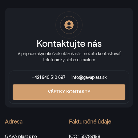
Kontaktujte nás
V prípade akýchkoľvek otázok nás môžete kontaktovať
telefonicky alebo e-mailom
+421 940 510 697
info@gavaplast.sk
VŠETKY KONTAKTY
Adresa
Fakturačné údaje
GAVA plast s.r.o.
IČO : 50789198