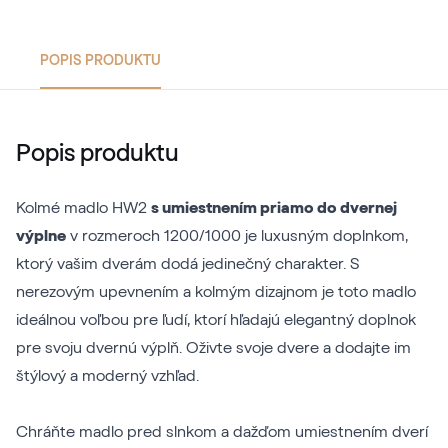
POPIS PRODUKTU
Popis produktu
Kolmé madlo HW2
s umiestnením priamo do dvernej
výplne
v rozmeroch 1200/1000 je luxusným doplnkom,
ktorý vašim dverám dodá jedinečný charakter. S
nerezovým upevnením a kolmým dizajnom je toto madlo
ideálnou voľbou pre ľudí, ktorí hľadajú elegantný doplnok
pre svoju dvernú výplň. Oživte svoje dvere a dodajte im
štýlový a moderný vzhľad.
Chráňte madlo pred slnkom a dažďom umiestnením dverí