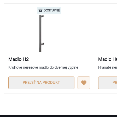
DOSTUPNÉ
Madlo H
Madlo H2
Hranaté ne
Kruhové nerezové madlo do dvernej výplne
PR
PREJSŤ NA PRODUKT