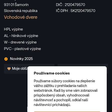
931 01 Šamorín
DIČ : 2120479570
Slovenská republika
IČ DPH : SK2120479570
Vchodové dvere
HPL výplne
AL - hliníkové výplne
W - drevené výplne
PVC - plastové výplne
Novinky 2025
Moje obľúbené
Pre partnerov
Používame cookies
Používame súbory cookies na zlepšenie
vášho zážitku z prehliadania našich
webstránok. Radi by sme vám zobrazovali
prispôsobený obsah, vyhodnocovali
Všeobecné obchodné podmienky
návštevnosť a pochopili, odkiaľ naši
Zásady spracúvania osobných údajov
návštevníci prichádzajú.
Správa cookies