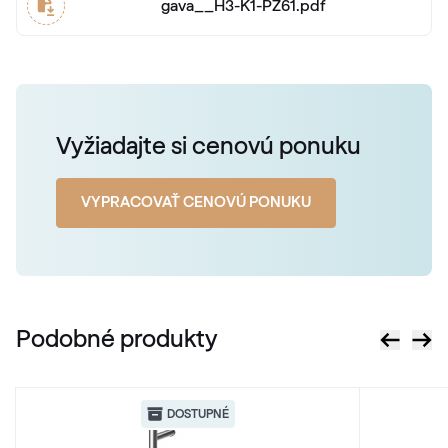
gava__H3-K1-PZ61.pdf
Vyžiadajte si cenovú ponuku
VYPRACOVAŤ CENOVÚ PONUKU
Podobné produkty
DOSTUPNÉ