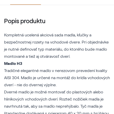
Popis produktu
Kompletná ucelená akciová sada madla, kľučky a
bezpečnostnej rozety na vchodové dvere. Pri objednávke
je nutné definovať typ materiálu, do ktorého bude madlo
montované a tiež aj otváravosť dverí.
Madlo H3
Tradičné elegantné madlo v nerezovom prevedení kvality
AISI 304. Madlo je určené na montáž do krídla vchodových
dverí - nie do dvernej výplne.
Dverné madlo je možné montovať do plastových alebo
hliníkových vchodových dverí. Rozteč nožičiek madla je
navrhnutá tak, aby sa madlo neprehýbalo. Tyč madla je
štandardne dodávaná s prierezom 40 x 20 mm s hrúbkou