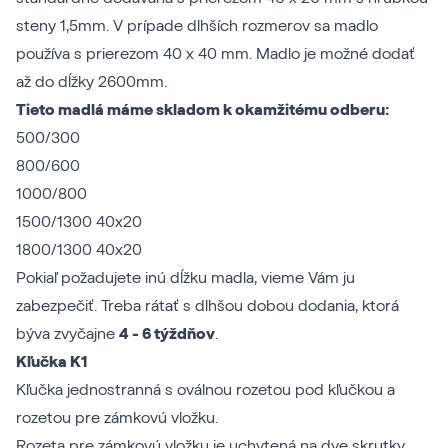
steny 1,5mm. V prípade dlhších rozmerov sa madlo
používa s prierezom 40 x 40 mm. Madlo je možné dodať
až do dĺžky 2600mm.
Tieto madlá máme skladom k okamžitému odberu:
500/300
800/600
1000/800
1500/1300 40x20
1800/1300 40x20
Pokiaľ požadujete inú dĺžku madla, vieme Vám ju
zabezpečiť. Treba rátať s dlhšou dobou dodania, ktorá
býva zvyčajne
4 - 6 týždňov
.
Kľučka K1
Kľučka jednostranná s oválnou rozetou pod kľučkou a
rozetou pre zámkovú vložku.
Rozeta pre zámkovú vložku je uchytená na dve skrutky.