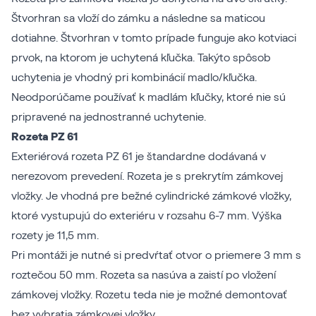
Štvorhran sa vloží do zámku a následne sa maticou
dotiahne. Štvorhran v tomto prípade funguje ako kotviaci
prvok, na ktorom je uchytená kľučka. Takýto spôsob
uchytenia je vhodný pri kombinácií madlo/kľučka.
Neodporúčame používať k madlám kľučky, ktoré nie sú
pripravené na jednostranné uchytenie.
Rozeta PZ 61
Exteriérová rozeta PZ 61 je štandardne dodávaná v
nerezovom prevedení. Rozeta je s prekrytím zámkovej
vložky. Je vhodná pre bežné cylindrické zámkové vložky,
ktoré vystupujú do exteriéru v rozsahu 6-7 mm. Výška
rozety je 11,5 mm.
Pri montáži je nutné si predvŕtať otvor o priemere 3 mm s
roztečou 50 mm. Rozeta sa nasúva a zaistí po vložení
zámkovej vložky. Rozetu teda nie je možné demontovať
bez vybratia zámkovej vložky.