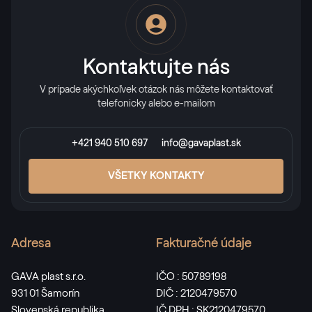
Kontaktujte nás
V prípade akýchkoľvek otázok nás môžete kontaktovať
telefonicky alebo e-mailom
+421 940 510 697
info@gavaplast.sk
VŠETKY KONTAKTY
Adresa
Fakturačné údaje
GAVA plast s.r.o.
IČO : 50789198
931 01 Šamorín
DIČ : 2120479570
Slovenská republika
IČ DPH : SK2120479570