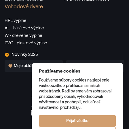
Vchodové dvere
HPL výplne
AL - hliníkové výplne
W - drevené výplne
PVC - plastové výplne
Novinky 2025
Moje obľúbené
Pre partnerov
Používame cookies
Používame súbory cookies na zlepšenie
vášho zážitku z prehliadania našich
webstránok. Radi by sme vám zobrazovali
prispôsobený obsah, vyhodnocovali
Všeobecné obchodné podmienky
návštevnosť a pochopili, odkiaľ naši
Zásady spracúvania osobných údajov
návštevníci prichádzajú.
Správa cookies
Prijať všetko