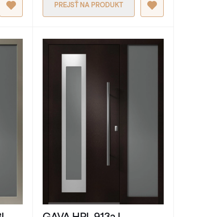
PREJSŤ NA PRODUKT
3L
GAVA HPL 913a L