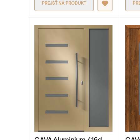
PREJSŤ NA PRODUKT
PR
GAVA Aluminium 416d
GAVA