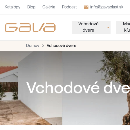
Katalógy
Blog
Galéria
Podcast
info@gavaplast.sk
Vchodové
Mad
dvere
kľ
Domov
Vchodové dvere
Vchodové dve