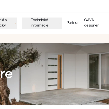
lá a
Technické
GAVA
Partneri
učky
informácie
designer
re