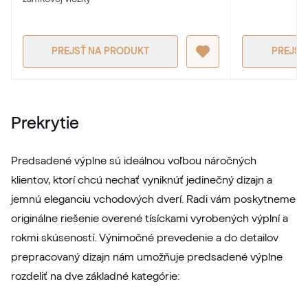
RAL 1017
PREJSŤ NA PRODUKT
PREJSŤ
RAL 1018
RAL 1018
Prekrytie
RAL 1019
Predsadené výplne sú ideálnou voľbou náročných
RAL 1019
klientov, ktorí chcú nechať vyniknúť jedinečný dizajn a
jemnú eleganciu vchodových dverí. Radi vám poskytneme
originálne riešenie overené tísíckami vyrobených výplní a
RAL 1020
rokmi skúseností. Výnimočné prevedenie a do detailov
RAL 1020
prepracovaný dizajn nám umožňuje predsadené výplne
rozdeliť na dve základné kategórie:
RAL 1021