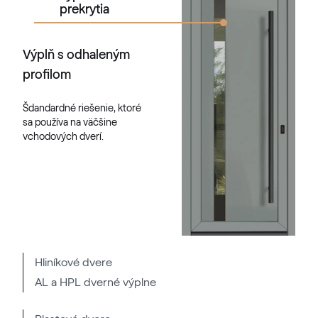
RAL 1034
prekrytia
Výplň s odhaleným
RAL 1035
profilom
RAL 1035
Šdandardné riešenie, ktoré
sa používa na väčšine
RAL 1036
vchodových dverí.
RAL 1036
RAL 1037
RAL 1037
Hliníkové dvere
AL a HPL dverné výplne
RAL 2000
RAL 2000