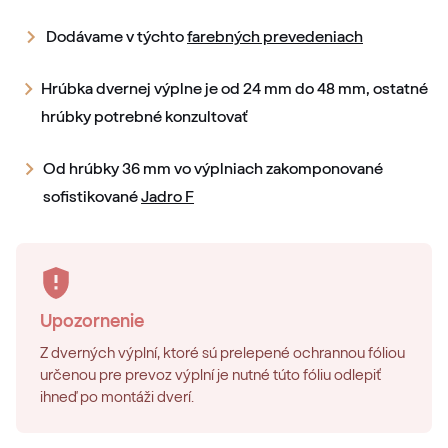
Dodávame v týchto
farebných prevedeniach
Hrúbka dvernej výplne je od 24 mm do 48 mm, ostatné
hrúbky potrebné konzultovať
Od hrúbky 36 mm vo výplniach zakomponované
sofistikované
Jadro F
Upozornenie
Z dverných výplní, ktoré sú prelepené ochrannou fóliou
určenou pre prevoz výplní je nutné túto fóliu odlepiť
ihneď po montáži dverí.