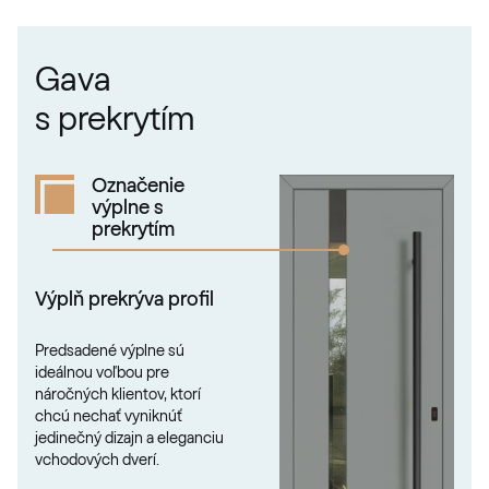
RAL 1021
Gava
RAL 1023
s prekrytím
RAL 1023
Označenie
výplne s
RAL 1024
prekrytím
RAL 1024
Výplň prekrýva profil
RAL 1026
Predsadené výplne sú
ideálnou voľbou pre
RAL 1026
náročných klientov, ktorí
chcú nechať vyniknúť
jedinečný dizajn a eleganciu
vchodových dverí.
RAL 1027