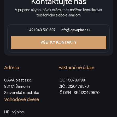
Kontaktujte nás
V prípade akýchkoľvek otázok nás môžete kontaktovať
RAL 2017
telefonicky alebo e-mailom
RAL 2017
+421 940 510 697
info@gavaplast.sk
RAL 3000
VŠETKY KONTAKTY
RAL 3000
Adresa
Fakturačné údaje
RAL 3001
RAL 3001
GAVA plast s.r.o.
IČO : 50789198
931 01 Šamorín
DIČ : 2120479570
Slovenská republika
IČ DPH : SK2120479570
RAL 3002
Vchodové dvere
RAL 3002
HPL výplne