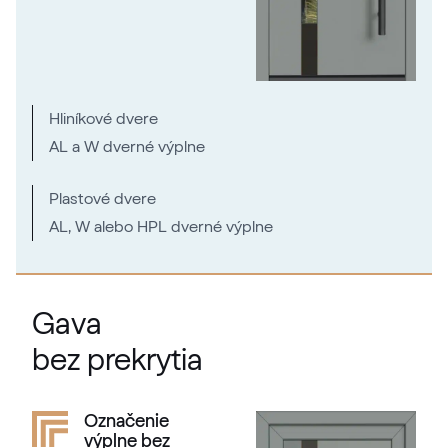
RAL 1027
RAL 1028
Hliníkové dvere
RAL 1028
AL a W dverné výplne
RAL 1032
Plastové dvere
AL, W alebo HPL dverné výplne
RAL 1032
RAL 1033
Gava
RAL 1033
bez prekrytia
RAL 1034
Označenie
výplne bez