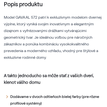
Popis produktu
Model GAVA AL 572 patrí k exkluzívnym modelom dvernej
výplne, ktorý vyniká svojim inovatívnym a elegantným
dizajnom s vyfrézovanými drážkami vytvárajúcimi
geometrický tvar. Je ideálnou voľbou pre náročných
zákazníkov a ponúka kombináciu vysokokvalitného
prevedenia a moderného vzhľadu, vhodný pre štýlové a
exkluzívne rodinné domy.
A takto jednoducho sa môže stať z vašich dverí,
klenot vášho domu
Dodávame v dvoch odtieňoch bielej farby (pre rôzne
profilové systémy)