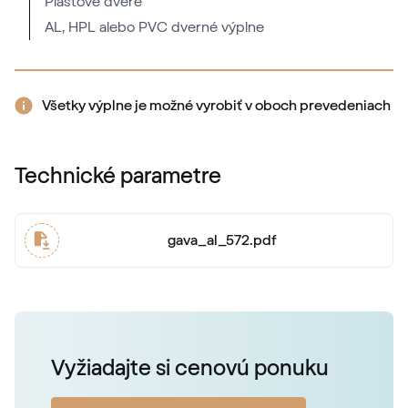
Plastové dvere
AL, HPL alebo PVC dverné výplne
RAL 2001
RAL 2001
Všetky výplne je možné vyrobiť v oboch prevedeniach
RAL 2002
Technické parametre
RAL 2002
gava_al_572.pdf
RAL 2003
RAL 2003
Vyžiadajte si cenovú ponuku
RAL 2004
RAL 2004