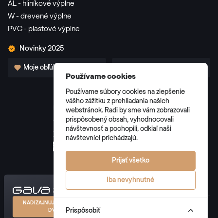
AL - hliníkové výplne
W - drevené výplne
RAL 3003
PVC - plastové výplne
RAL 3003
Novinky 2025
Moje obľúbené
Pre partnerov
RAL 3004
Používame cookies
RAL 3004
Používame súbory cookies na zlepšenie
vášho zážitku z prehliadania našich
webstránok. Radi by sme vám zobrazovali
prispôsobený obsah, vyhodnocovali
Všeobecné obchodné podmienky
RAL 3005
návštevnosť a pochopili, odkiaľ naši
Zásady spracúvania osobných údajov
návštevníci prichádzajú.
RAL 3005
Správa cookies
Prijať všetko
RAL 3007
Iba nevyhnutné
RAL 3007
NADIZAJNUJTE SI VLASTNÉ
© 2026 GAVA plast s.r.o. všetky práva vyhradené
Prispôsobiť
DVERE