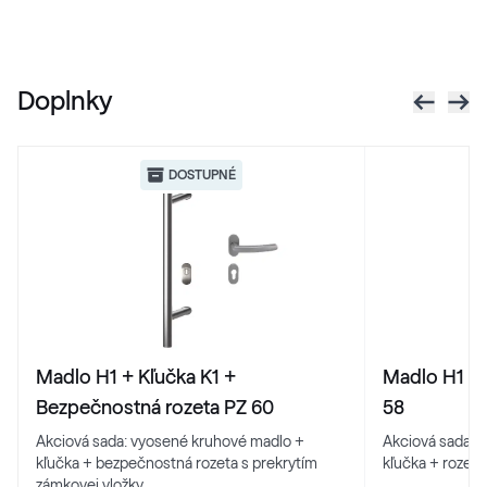
RAL 1013
RAL 1013
Doplnky
RAL 1014
RAL 1014
DOSTUPNÉ
RAL 1015
RAL 1015
RAL 1016
Madlo H1 + Kľučka K1 +
Madlo H1 + 
RAL 1016
Bezpečnostná rozeta PZ 60
58
Akciová sada: vyosené kruhové madlo +
Akciová sada: 
kľučka + bezpečnostná rozeta s prekrytím
kľučka + rozeta
RAL 1017
zámkovej vložky