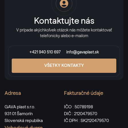
RAL 2013
RAL 2013
Kontaktujte nás
V prípade akýchkoľvek otázok nás môžete kontaktovať
RAL 2017
telefonicky alebo e-mailom
RAL 2017
+421 940 510 697
info@gavaplast.sk
RAL 3000
VŠETKY KONTAKTY
RAL 3000
Adresa
Fakturačné údaje
RAL 3001
RAL 3001
GAVA plast s.r.o.
IČO : 50789198
931 01 Šamorín
DIČ : 2120479570
Slovenská republika
IČ DPH : SK2120479570
RAL 3002