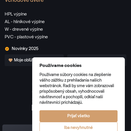
Vchodové dvere
RAL 3002
HPL výplne
AL - hliníkové výplne
W - drevené výplne
RAL 3003
PVC - plastové výplne
RAL 3003
Novinky 2025
Moje obľúbené
Pre partnerov
RAL 3004
Používame cookies
RAL 3004
Používame súbory cookies na zlepšenie
vášho zážitku z prehliadania našich
webstránok. Radi by sme vám zobrazovali
prispôsobený obsah, vyhodnocovali
Všeobecné obchodné podmienky
RAL 3005
návštevnosť a pochopili, odkiaľ naši
Zásady spracúvania osobných údajov
návštevníci prichádzajú.
RAL 3005
Správa cookies
Prijať všetko
Iba nevyhnutné
RAL 3007