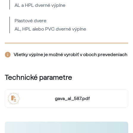
AL a HPL dverné výplne
RAL 2000
RAL 2000
Plastové dvere
AL, HPL alebo PVC dverné výplne
RAL 2001
RAL 2001
Všetky výplne je možné vyrobiť v oboch prevedeniach
RAL 2002
Technické parametre
RAL 2002
gava_al_587.pdf
RAL 2003
RAL 2003