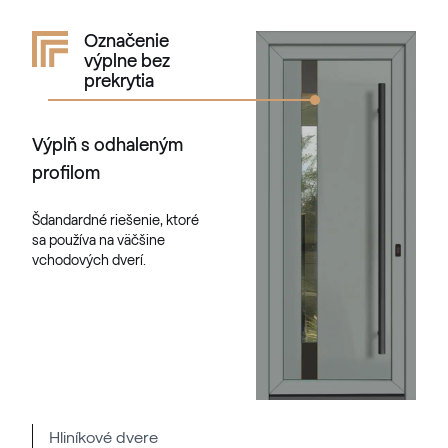
RAL 1034
Označenie
výplne bez
RAL 1034
prekrytia
Výplň s odhaleným
RAL 1035
profilom
RAL 1035
Šdandardné riešenie, ktoré
sa používa na väčšine
RAL 1036
vchodových dverí.
RAL 1036
RAL 1037
RAL 1037
Hliníkové dvere