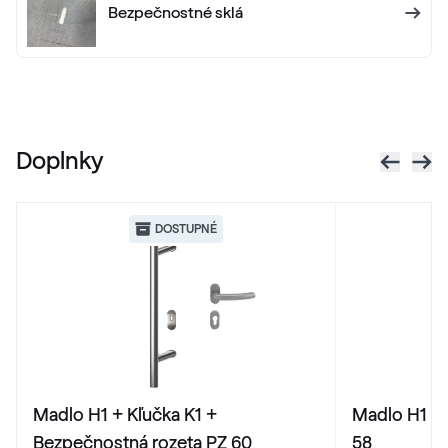
Bezpečnostné sklá
RAL 1013
RAL 1013
Doplnky
RAL 1014
RAL 1014
DOSTUPNÉ
RAL 1015
RAL 1015
RAL 1016
Madlo H1 + Kľučka K1 +
Madlo H1 + 
RAL 1016
Bezpečnostná rozeta PZ 60
58