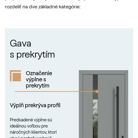
rozdeliť na dve základné kategórie:
RAL 1021
RAL 1021
Gava
RAL 1023
s prekrytím
RAL 1023
Označenie
výplne s
RAL 1024
prekrytím
RAL 1024
Výplň prekrýva profil
RAL 1026
Predsadené výplne sú
ideálnou voľbou pre
RAL 1026
náročných klientov, ktorí