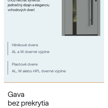
chcú nechať vyniknúť
jedinečný dizajn a eleganciu
vchodových dverí.
RAL 1027
RAL 1027
RAL 1028
Hliníkové dvere
RAL 1028
AL a W dverné výplne
RAL 1032
Plastové dvere
AL, W alebo HPL dverné výplne
RAL 1032
RAL 1033
Gava
RAL 1033
bez prekrytia