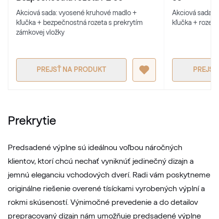
Akciová sada: vyosené kruhové madlo +
Akciová sada: 
kľučka + bezpečnostná rozeta s prekrytím
kľučka + rozeta
RAL 1017
zámkovej vložky
RAL 1017
PREJSŤ NA PRODUKT
PREJSŤ
RAL 1018
RAL 1018
Prekrytie
RAL 1019
Predsadené výplne sú ideálnou voľbou náročných
RAL 1019
klientov, ktorí chcú nechať vyniknúť jedinečný dizajn a
jemnú eleganciu vchodových dverí. Radi vám poskytneme
originálne riešenie overené tísíckami vyrobených výplní a
RAL 1020
rokmi skúseností. Výnimočné prevedenie a do detailov
RAL 1020
prepracovaný dizajn nám umožňuje predsadené výplne