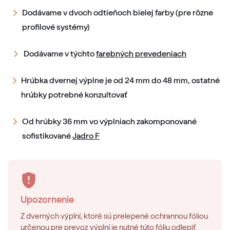
Dodávame v dvoch odtieňoch bielej farby (pre rôzne
profilové systémy)
Dodávame v týchto
farebných prevedeniach
Hrúbka dvernej výplne je od 24 mm do 48 mm, ostatné
hrúbky potrebné konzultovať
Od hrúbky 36 mm vo výplniach zakomponované
sofistikované
Jadro F
Upozornenie
Z dverných výplní, ktoré sú prelepené ochrannou fóliou
určenou pre prevoz výplní je nutné túto fóliu odlepiť